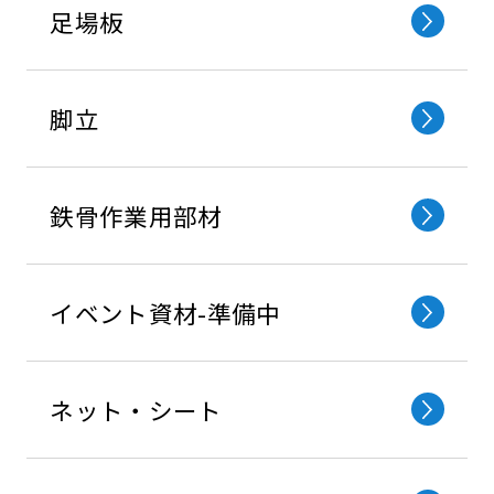
⾜場板
脚立
鉄⾻作業⽤部材
イベント資材-準備中
ネット・シート